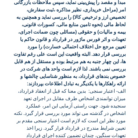
مبدا و مقصد را پیش‌بینی نماید، سپس ملاحظات بازرگانی
امر (مراحل خریداری، نظیر مذاکره ،ثبت سفارش،
تخصیص ارز و ترخیص کالا) را بررسی نماید و همچنین به
لحاظ مالی (نحوه تامین منابع مالی، کسورات قانونی،
بیمه و مالیات) و حقوقی (مسائلی چون ضمانت اجرای،
تعهدات و اثر فورس ماژور در قرارداد و قانون حاکم یا
تعیین مرجع حل اختلاف احتمالی خسارت) را مورد
بررسی قرار دهد. البته واقعیت این است علی رغم تفاوت
ها، این چهار جنبه به هم مرتبط بوده و مستقل از هم قابل
بررسی نمی باشند. لذا لازم است واحد های شرکت در
خصوص بندهای قرارداد، به منظور شناسایی چالشها و
ارائه راهکارها با یکدیگر به تبادل اطلاعات بپردازند:
الف- اعتبار سنجی: بدین معنا که قبل از انعقاد قرارداد،
میزان توانمندی اشخاص طرف مقابل در اجرای تعهد
سنجیده شود. جهت راستی آزمایی این امر، عملکرد
اشخاص در گذشته می تواند مورد بررسی قرار گیرد. نکته
مورد نظر این است که لازم است اعتبار سنجی مقدم بر
تعیین شرایط مندرج در قرارداد قرار گیرد. زیرا اخذ
تعهدات سنگین، چندان تضمین کننده اجرای قرارداد