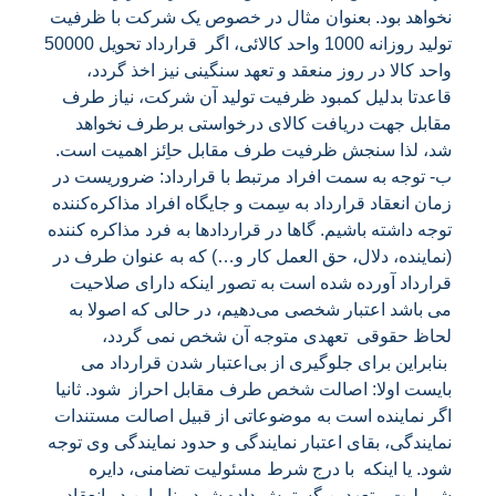
نخواهد بود. بعنوان مثال در خصوص یک شرکت با ظرفیت
تولید روزانه 1000 واحد کالائی، اگر قرارداد تحویل 50000
واحد کالا در روز منعقد و تعهد سنگینی نیز اخذ گردد،
قاعدتا بدلیل کمبود ظرفیت تولید آن شرکت، نیاز طرف
مقابل جهت دریافت کالای درخواستی برطرف نخواهد
شد، لذا سنجش ظرفیت طرف مقابل حاِئز اهمیت است.
ب- توجه به سمت افراد مرتبط با قرارداد: ضروریست در
زمان انعقاد قرارداد به سِمت و جایگاه افراد مذاکره‌کننده
توجه داشته باشیم. گاها در قراردادها به فرد مذاکره کننده
(نماینده، دلال، حق العمل کار و…) که به عنوان طرف در
قرارداد آورده شده‌ است به تصور اینکه دارای صلاحیت
می باشد اعتبار شخصی می‌دهیم، در حالی که اصولا به
لحاظ حقوقی تعهدی متوجه آن شخص نمی گردد،
بنابراین برای جلوگیری از بی‌اعتبار شدن قرارداد می
بایست اولا: اصالت شخص طرف مقابل احراز شود. ثانیا
اگر نماینده است به موضوعاتی از قبیل اصالت مستندات
نمایندگی، بقای اعتبار نمایندگی و حدود نمایندگی وی توجه
شود. یا اینکه با درج شرط مسئولیت تضامنی، دایره
شمولیت متعهدین گسترش داده شود. بنابراین در انعقاد