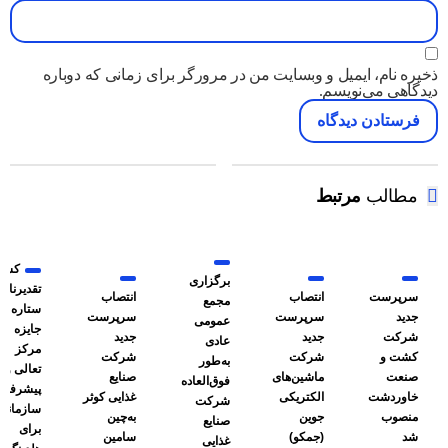
ذخیره نام، ایمیل و وبسایت من در مرورگر برای زمانی که دوباره
دیدگاهی می‌نویسم.
مطالب
مرتبط
کسب
برگزاری
سرپرست
انتصاب
انتصاب
مجمع
ستاره
جدید
سرپرست
سرپرست
عمومی
جایزه
شرکت
جدید
جدید
عادی
مرکز
کشت و
شرکت
شرکت
به‌طور
تعالی و
صنعت
ماشین‌های
صنایع
فوق‌العاده
پیشرفت
خاوردشت
الکتریکی
غذایی کوثر
شرکت
سازمانی
منصوب
جوین
به‌چین
صنایع
برای
شد
(جمکو)
سامین
غذایی