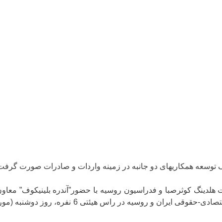
ف توسعه همکاریهای دو جانبه در زمینه واردات و صادرات صورت گرفت
لدینگ کوثرصبا و فدراسیون روسیه با حضور”آندره بلینیکوف” معاون 