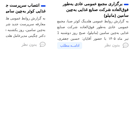
برگزاری مجمع عمومی عادی به‌طور
انتصاب سرپرست جدید 
فوق‌العاده شرکت صنایع غذایی به‌چین
غذایی کوثر به‌چین سامین
سامین (مانیلو)
به گزارش روابط عمومی هلدینگ 
به گزارش روابط عمومی هلدینگ کوثر صبا، مجمع
معارفه سرپرست جدید شرکت صن
عمومی عادی به‌طور فوق‌العاده شرکت صنایع
غذایی به‌چین سامین (مانیلو)، صبح روز دوشنبه 1
دکتر چگینی مدیرعامل هلدینگ ک
تیر ماه ۱۴۰۵ با حضور آقایان: حسین جعفری،
از معاونان و مدیران در سالن 
نماینده بنیاد مستضعفان انقلاب اسلامی؛ رسول
بدون نظر
بدون نظر
ادامــه مطلب
برگزار شد. در این مراسم، دکتر 
ملاباقری، نماینده هلدینگ کاوه پارس؛ محمدعلی
ضرورت تحول در رویکردهای […]
هادیان، سرپرست شرکت به‌چین سامین؛ امین
کامرانی، معاون مالی و اقتصادی هلدینگ کوثر […]
دسترسی سریع
لینک های مرتبط
درباره ما
بنیاد مستضعفان انقلاب
اسلامی
محصولات
هلدینگ صنایع معدنی کاوه
دریافت نظرات و پیشنهادات
پارس
بانک توسعه صادرات
بانک مرکزی