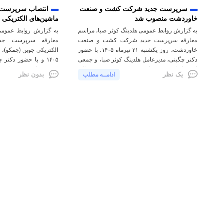
سرپرست جدید شرکت کشت و صنعت
انتصاب سرپرست
خاوردشت منصوب شد
ماشین‌های الکتریکی 
به گزارش روابط عمومی هلدینگ کوثر صبا، مراسم
به گزارش روابط عمومی 
معارفه سرپرست جدید شرکت کشت و صنعت
معارفه سرپرست جدی
خاوردشت، روز یکشنبه ۲۱ تیرماه ۱۴۰۵، با حضور
دکتر چگینی، مدیرعامل هلدینگ کوثر صبا، و جمعی
۱۴۰۵ و با حضور دکتر
از معاونان و مدیران هر دو شرکت، در سالن
کوثر صبا)، مهدی زارع‌
یک نظر
بدون نظر
ادامــه مطلب
جلسات هلدینگ برگزار شد. در این مراسم، دکتر
شرکت جمکو) به همراه جم
چگینی ضمن قدردانی از خدمات سید هادی […]
برگزار گردید. در این 
قدردانی از […]
گروه کوثر صبا
Kowsar Saba Holding
دفتر مرکزی
تهران، خیابان ولیعصر، روبروی پارک ملت، کوچه حق شناس، کوچه پونک،