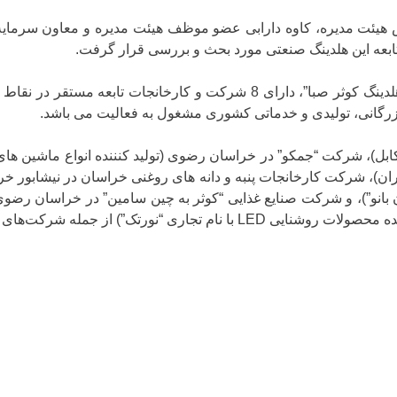
هیئت مدیره، کاوه دارابی عضو موظف هیئت مدیره و معاون سرمایه گ
بعه این هلدینگ صنعتی مورد بحث و بررسی قرار گرفت.
”شرکت سرمایه گذاری توسعه صنعت کوثر صبا” با نام اختصاری “هلدینگ کوثر صب
گانی، تولیدی و خدماتی کشوری مشغول به فعالیت می باشد.
و کابل)، شرکت “جمکو” در خراسان رضوی (تولید کنننده انواع ماشین ه
ران)، شرکت کارخانجات پنبه و دانه های روغنی خراسان در نیشابور خراس
)، و شرکت صنایع غذایی “کوثر به چین سامین” در خراسان رضوی (تولی
‌های زیرمجموعه هلدینگ کوثر صبا می باشند.