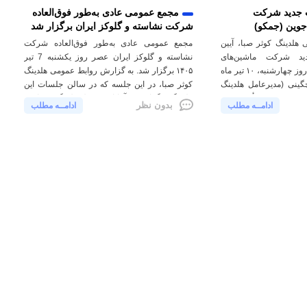
 جدید شرکت
مجمع عمومی عادی به‌طور فوق‌العاده
جوین (جمکو)
شرکت نشاسته و گلوکز ایران برگزار شد
هلدینگ کوثر صبا، آیین
مجمع عمومی عادی به‌طور فوق‌العاده شرکت
د شرکت ماشین‌های
نشاسته و گلوکز ایران عصر روز یکشنبه 7 تیر
الکتریکی جوین (جمکو)، روز چهارشنبه، ۱۰ تیر ماه
۱۴۰۵ برگزار شد. به گزارش روابط عمومی هلدینگ
 چگینی (مدیرعامل هلدینگ
کوثر صبا، در این جلسه که در سالن جلسات این
مقدم (رئیس هیأت مدیره
هلدینگ برگزار شد، آقایان: رسول ملابیگی (نماینده
بدون نظر
ادامــه مطلب
ادامــه مطلب
عی از معاونان و مدیران
هلدینگ کاوه پارس)، امین کامرانی (معاون مالی و
مراسم، دکتر چگینی ضمن
اقتصادی هلدینگ کوثر صبا)، محمدحسین ادب
(مدیرعامل […]
واردات و صادرات
importsexports@ksaba.net
شرکت های تابعه
سیمکات
جمکو
شهاب
لیفود
خاوردشت
نورتک
مانیلو