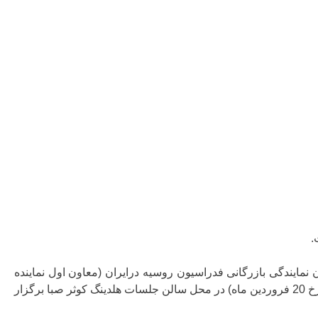
.
نمایندگی بازرگانی فدراسیون روسیه درایران (معاون اول نماینده
بازرگانی سفارت روسیه)، و”آندره اشپاک” رئیس مرکزهمکاریهای اقتصادی-حقوقی ایران و روسیه در راس هیئتی 6 نفره، روز دوشنبه (مورخ 20 فروردین ماه) در محل سالن جلسات هلدینگ کوثر صبا برگزار