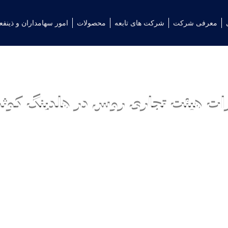
معرفی شرکت
شرکت های تابعه
محصولات
امور سهامداران و ذینفع
ات هیئت تجاری روس در هلدینگ کوثر
,
شرکت های تابعه
,
گزارش های خبری
25 فروردین 1403