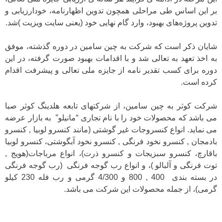
بر این اساس طی مراحلی همچون تدوین اظهارنامه، خودارزیابی و
تدوین پروژه‌های بهبود، وارد گام نهایی خود (یعنی سایت ویزیت )شد.
شایان ذکر است که شرکت به چین سامین در دوره گذشته، موفق
به اخذ تعهد به تعالی شد و با اقدامات بهبود صورت گرفته، در این
دوره برای کسب تقدیر نامه از جایزه ملی تعالی و پیشرفت اقدام
کرده است.
شرکت کوثر به چین سامین، از شرکتهای تابعه هلدینگ کوثر صبا
می باشد که محصولات خود را با نام تجاری “مانیلو” به بازار عرضه
می نماید. انواع کنسروجات غیر گوشتی (مانند کنسرو لوبیا , کنسرو
بادمجان , کنسرو نخود فرنگی , کنسرو نخود آبگوشتی، کنسرو لوبیا
باقارچ، کنسرو سبزیجات و کنسرو ذرت)، انواع مرباجات(هویج ,
توت فرنگی و آلبالو )، و انواع رب گوجه فرنگی (رب گوجه فرنگی
در بسته بندی 400 , 800 و 4/300 گرمی و رب فله 230 کیلو
گرمی)، از جمله محصولات این شرکت می باشد.